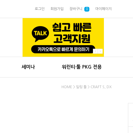
로그인
회원가입
장바구니
0
마이페이지
세미나
워런티·툴 PKG 전용
HOME
>
밀링 툴
>
CRAFT S, DX