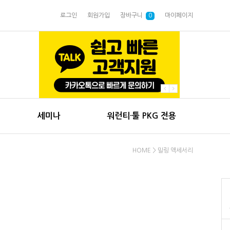
로그인
회원가입
장바구니
0
마이페이지
세미나
워런티·툴 PKG 전용
HOME
>
밀링 액세서리