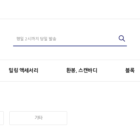
밀링 액세서리
환봉, 스캔바디
블록
기타