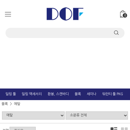
0
밀링 툴
밀링 액세서리
환봉, 스캔바디
블록
세미나
워런티·툴 PKG
블록
메탈