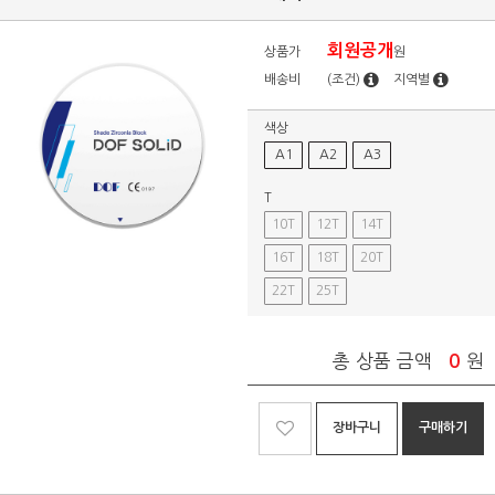
회원공개
상품가
원
배송비
(조건)
지역별
색상
A1
A2
A3
T
10T
12T
14T
16T
18T
20T
22T
25T
총 상품 금액
0
원
장바구니
구매하기