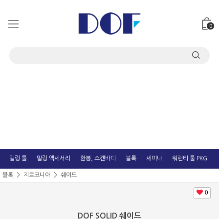
0
밀링 툴
밀링 액세서리
환봉, 스캔바디
블록
세미나
워런티·툴 PKG
블록
지르코니아
쉐이드
0
DOF SOLID 쉐이드