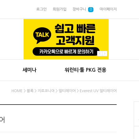
로그인
회원가입
장바구니
0
마이페이지
세미나
워런티·툴 PKG 전용
HOME
>
블록
>
지르코니아
>
멀티레이어
> Everest UV 멀티레이어
이어