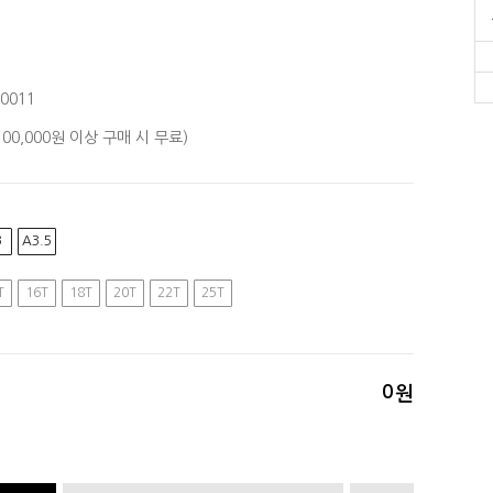
0011
(100,000원 이상 구매 시 무료)
3
A3.5
T
16T
18T
20T
22T
25T
0
원