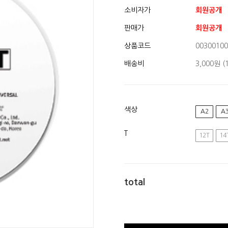
소비자가
회원공개
판매가
회원공개
상품코드
00300100
배송비
3,000원 
색상
A2
A
T
12T
14
total