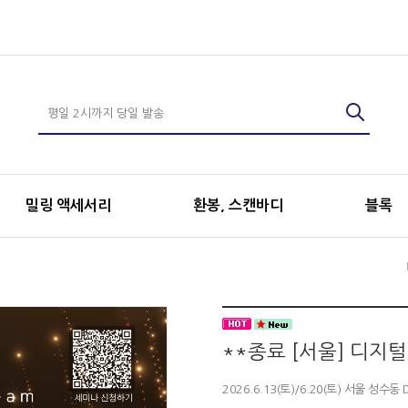
밀링 액세서리
환봉, 스캔바디
블록
**종료 [서울] 디지
2026.6.13(토)/6.20(토) 서울 성수동