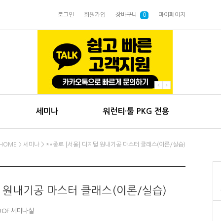
로그인
회원가입
장바구니
0
마이페이지
세미나
워런티·툴 PKG 전용
HOME
>
세미나
> **종료 [서울] 디지털 원내기공 마스터 클래스(이론/실습)
털 원내기공 마스터 클래스(이론/실습)
 DOF 세미나실